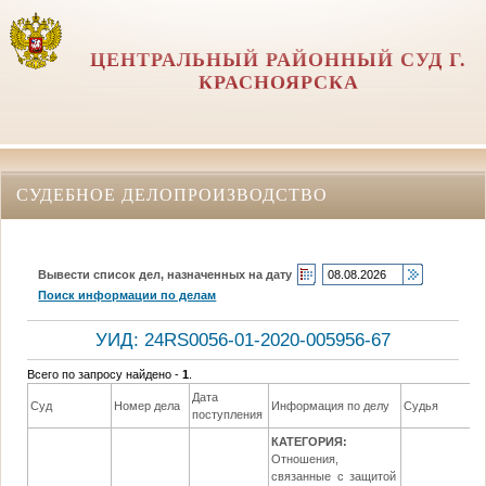
ЦЕНТРАЛЬНЫЙ РАЙОННЫЙ СУД Г.
КРАСНОЯРСКА
СУДЕБНОЕ ДЕЛОПРОИЗВОДСТВО
Вывести список дел, назначенных на дату
Поиск информации по делам
УИД: 24RS0056-01-2020-005956-67
Всего по запросу найдено -
1
.
Дата
Д
Суд
Номер дела
Информация по делу
Судья
поступления
р
КАТЕГОРИЯ:
Отношения,
связанные с защитой